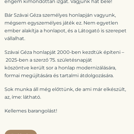
engem kimondottan izgat. Vágjunk hát bele!
Bár Szávai Géza személyes honlapján vagyunk,
mégsem egyszemélyes játék ez. Nem egyetlen
ember alakítja a honlapot, és a Látogató is szerepet
vállalhat.
Szávai Géza honlapját 2000-ben kezdtük építeni –
2025-ben a szerző 75. születésnapját
köszöntve került sor a honlap modernizálására,
formai megújítására és tartalmi átdolgozására.
Sok munka áll még előttünk, de ami már elkészült,
az, íme: látható.
Kellemes barangolást!