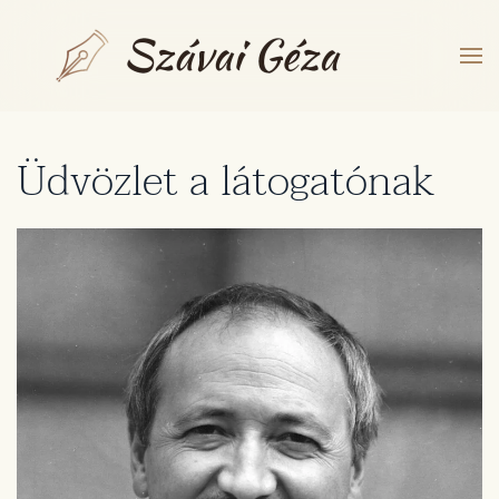
Fő tartalom átugrása
Üdvözlet a látogatónak