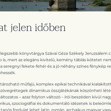
at jelen időben
 legszebb könyvtárgya Szávai Géza Székely Jeruzsálem c
 is, mert az elegáns kivitelű, kemény táblás kötetet ne
 seregnyi fekete-fehér és a jó néhány színes fénykép r
nhessék.
rozható műfajú, komplex epikai technikával kialakíto
 szövegrétegek dinamikus összjátékának köszönheti lét
ltozatos – azaz folyton változó – írói beszéden kívül na
orikus, szociográfiai és dokumentáló idézetek is beleöml
attanós fordulat lehet latin, román, archaikus magyar vag