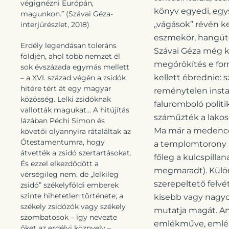
végignézni Európán,
könyv egyedi, egy
magunkon.” (Szávai Géza-
„vágások” révén kel
interjúrészlet, 2018)
eszmekör, hangüté
Erdély legendásan toleráns
Szávai Géza még k
földjén, ahol több nemzet él
megörökítés e form
sok évszázada egymás mellett
kellett ébrednie: 
– a XVI. század végén a zsidók
hitére tért át egy magyar
reménytelen insta
közösség. Lelki zsidóknak
faluromboló politi
vallották magukat… A hitújítás
száműzték a lakosok
lázában Péchi Simon és
Ma már a medence 
követői olyannyira rátaláltak az
Ótestamentumra, hogy
a templomtorony nő
átvették a zsidó szertartásokat.
főleg a kulcspilla
És ezzel elkezdődött a
megmaradt). Külön
vérségileg nem, de „lelkileg
szerepeltető felvé
zsidó” székelyföldi emberek
szinte hihetetlen története; a
kisebb vagy nagyo
székely zsidózók vagy székely
mutatja magát. An
szombatosok – így nevezte
emlékműve, emlékfa
őket az erdélyi köznyelv –