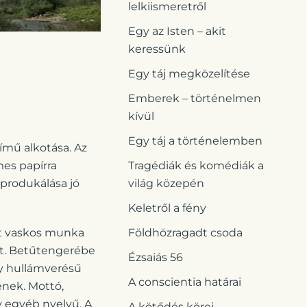
lelkiismeretről
Egy az Isten – akit
keressünk
Egy táj megközelítése
Emberek – történelmen
kívül
Egy táj a történelemben
ímű alkotása. Az
mes papírra
Tragédiák és komédiák a
eprodukálása jó
világ közepén
Keletről a fény
tt vaskos munka
Földhözragadt csoda
ét. Betűtengerébe
Ézsaiás 56
gy hullámverésű
A conscientia határai
enek. Mottó,
y egyéb nyelvű. A
A kötődés körei