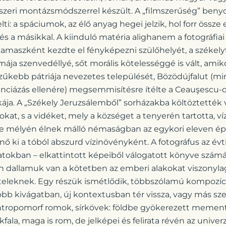
szeri montázsmódszerrel készült. A „filmszerűség” benyo
ti: a spáciumok, az élő anyag hegei jelzik, hol forr össze
s a másikkal. A kiinduló matéria alighanem a fotográfia
amaszként kezdte el fényképezni szülőhelyét, a székely
ája szenvedéllyé, sőt morális kötelességgé is vált, amiko
szűkebb pátriája nevezetes települését, Bözödújfalut (m
nciázás ellenére) megsemmisítésre ítélte a Ceauşescu-d
kája. A „Székely Jeruzsálemből” sorházakba költöztették 
at, s a vidéket, mely a községet a tenyerén tartotta, vízz
mélyén élnek málló némaságban az egykori eleven épü
 ki a tóból abszurd vízinövényként. A fotográfus az évt
natokban – elkattintott képeiből válogatott könyve számá
 dallamuk van a kötetben az emberi alakokat viszonylag
teleknek. Egy részük ismétlődik, többszólamú kompozíci
bb kivágatban, új kontextusban tér vissza, vagy más s
tropomorf romok, sírkövek: földbe gyökerezett mement
la, maga is rom, de jelképei és felirata révén az unive