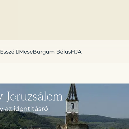
Esszé
Mese
Burgum Bélus
HJA
y Jeruzsálem
 az identitásról