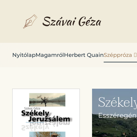
Fő tartalom átugrása
Nyitólap
Magamról
Herbert Quain
Széppróza
Székel
Esszéregény