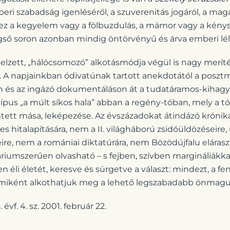
ri szabadság igenléséről, a szuverenitás jogáról, a ma
ez a kegyelem vagy a fölbuzdulás, a mámor vagy a kénys
gső soron azonban mindig öntörvényű és árva emberi lél
 jelzett, „hálócsomozó” alkotásmódja végül is nagy meríté
. A napjainkban ódivatúnak tartott anekdotától a poszt
 és az ingázó dokumentáláson át a tudatáramos-kihagy
pus „a múlt síkos hala” abban a regény-tóban, mely a tó
tett mása, leképezése. Az évszázadokat átindázó krón
 hitalapítására, nem a II. világháború zsidóüldözéseire,
e, nem a romániai diktatúrára, nem Bözödújfalu elárasz
riumszerűen olvasható – s fejben, szívben margináliákka
n éli életét, keresve és sürgetve a választ: mindezt, a f
 miként alkothatjuk meg a lehető legszabadabb önmagu
. évf. 4. sz. 2001. február 22.