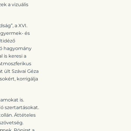
ek a vizuális
ság”, a XVI.
t gyermek- és
ltidéző
tíró hagyomány
is keresi a
 Atmoszferikus
t ült Szávai Géza
okért, korrigálja
lamokat is.
ó szertartásokat.
tollán. Áttételes
szövetség.
em
nek. Röpirat a