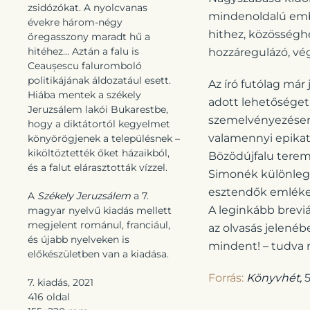
zsidózókat. A nyolcvanas
mindenoldalú embe
évekre három-négy
hithez, közösségh
öregasszony maradt hű a
hitéhez… Aztán a falu is
hozzáregulázó, vé
Ceaușescu faluromboló
politikájának áldozatául esett.
Az író futólag már
Hiába mentek a székely
adott lehetőséget
Jeruzsálem lakói Bukarestbe,
szemelvényezésen
hogy a diktátortól kegyelmet
valamennyi epikatí
könyörögjenek a településnek –
kiköltöztették őket házaikból,
Bözödújfalu terem
és a falut elárasztották vízzel.
Simonék különleges
esztendők emlékeir
A
Székely Jeruzsálem
a 7.
A leginkább breviá
magyar nyelvű kiadás mellett
megjelent románul, franciául,
az olvasás jelenébe
és újabb nyelveken is
mindent! – tudva
előkészületben van a kiadása.
Forrás:
Könyvhét,
5
7. kiadás, 2021
416 oldal