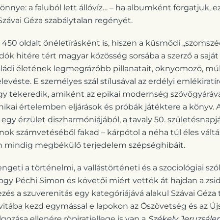
nnye: a faluból lett állóvíz… – ha albumként forgatjuk, ez
závai Géza szabálytalan regényét.
 450 oldalt önéletírásként is, hiszen a küsmődi „szomszéd
dók hitére tért magyar közösség sorsába a szerző a sajá
családi életének legmegrázóbb pillanatait, oknyomozó, mú
elevéste. E személyes szál stílusával az erdélyi emlékira
y tekeredik, amiként az epikai modernség szövőgyárával 
nikai értelemben eljárások és próbák játéktere a könyv.
egy érzület diszharmóniájából, a tavaly 50. születésnapjá
ok számvetéséből fakad – kárpótol a néha túl éles váltás
 mindig megbékülő terjedelem szépséghibáit.
geti a történelmi, a vallástörténeti és a szociológiai szó
gy Péchi Simon és követői miért vették át hajdan a zsid
ejezés a szuverenitás egy kategóriájává alakul Szávai Géza 
 vitába kezd egymással e lapokon az Ószövetség és az Új
ozása ellenére röpiratjellege is van a
Székely Jeruzsál