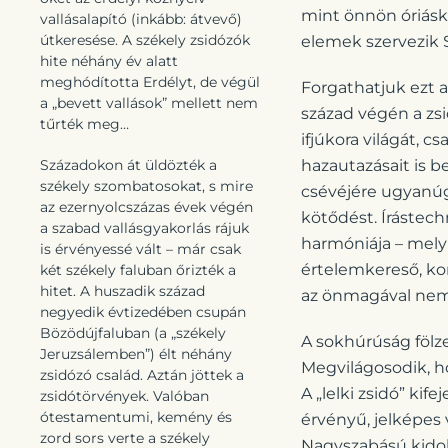
mint önnön óriáskö
vallásalapító (inkább: átvevő)
útkeresése. A székely zsidózók
elemek szervezik S
hite néhány év alatt
meghódította Erdélyt, de végül
Forgathatjuk ezt a
a „bevett vallások” mellett nem
század végén a zsi
tűrték meg…
ifjúkora világát, 
Századokon át üldözték a
hazautazásait is b
székely szombatosokat, s mire
csévéjére ugyanúg
az ezernyolcszázas évek végén
kötődést. Írástech
a szabad vallásgyakorlás rájuk
harmóniája – mely 
is érvényessé vált – már csak
értelemkereső, kon
két székely faluban őrizték a
hitet. A huszadik század
az önmagával nem
negyedik évtizedében csupán
Bözödújfaluban (a „székely
A sokhúrúság fölzen
Jeruzsálemben”) élt néhány
Megvilágosodik, ho
zsidózó család. Aztán jöttek a
A „lelki zsidó” kif
zsidótörvények. Valóban
ótestamentumi, kemény és
érvényű, jelképes
zord sors verte a székely
Nagyszabású kidolg