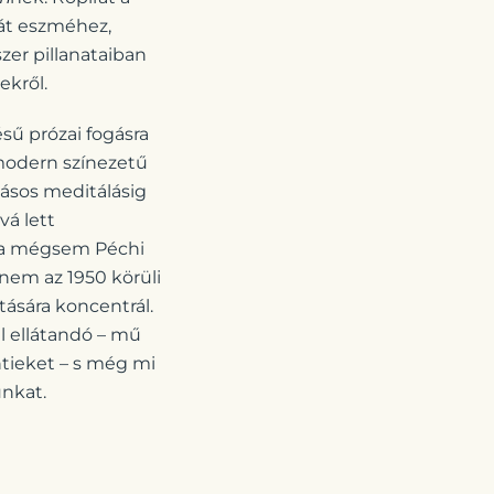
gát eszméhez,
zer pillanataiban
ekről.
sű prózai fogásra
modern színezetű
ásos meditálásig
vá lett
ika mégsem Péchi
 nem az 1950 körüli
tására koncentrál.
l ellátandó – mű
entieket – s még mi
nkat.