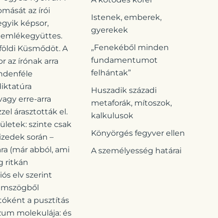
mását az írói
Istenek, emberek,
 egyik képsor,
gyerekek
i emlékegyüttes.
„Fenekéből minden
földi Küsmődöt. A
fundamentumot
r az írónak arra
felhántak”
indenféle
iktatúra
Huszadik századi
vagy erre-arra
metaforák, mítoszok,
el árasztották el.
kalkulusok
letek: szinte csak
Könyörgés fegyver ellen
izedek során –
ra (már abból, ami
A személyesség határai
 ritkán
ós elv szerint
zemszögből
óként a pusztítás
rzum molekulája: és