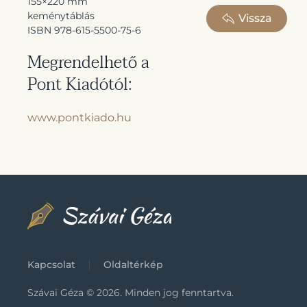
155×220 mm
keménytáblás
Vissza
ISBN 978-615-5500-75-6
Megrendelhető a
Pont Kiadótól:
www.pontkiado.hu
Kapcsolat
Oldaltérkép
Szávai Géza ©
2026.
Minden jog fenntartva.