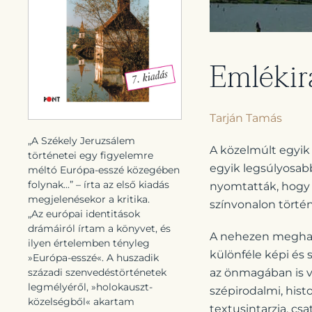
Emlékir
Tarján Tamás
„A Székely Jeruzsálem
A közelmúlt egyik
történetei egy figyelemre
egyik legsúlyosabb
méltó Európa-esszé közegében
folynak...” – írta az első kiadás
nyomtatták, hogy a
megjelenésekor a kritika.
színvonalon törté
„Az európai identitások
drámáiról írtam a könyvet, és
A nehezen meghatá
ilyen értelemben tényleg
különféle képi és
»Európa-esszé«. A huszadik
századi szenvedéstörténetek
az önmagában is vá
legmélyéről, »holokauszt-
szépirodalmi, hist
közelségből« akartam
textusintarzia, cs